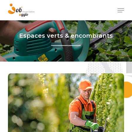
Skip
Men
to
main
content
Espaces verts & encombrants