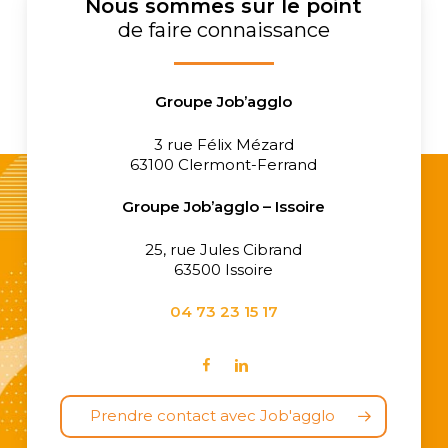
éloignées.
Nous sommes sur le point
Grâce à ses différentes structures, le Groupe
de faire connaissance
Job’agglo propose à ses salariés des parcours
professionnels adaptés à leurs compétences, à
leurs situations et à leurs projets professionnels. Le
Groupe Job’agglo
Groupe Job’agglo les accompagne tout au long de
ce parcours, afin de leur permettre de (ré)intégrer
plus facilement le marché du travail.
3 rue Félix Mézard
63100 Clermont-Ferrand
Groupe
Job’agglo – Issoire
25, rue Jules Cibrand
63500 Issoire
04 73 23 15 17
Prendre contact avec Job'agglo