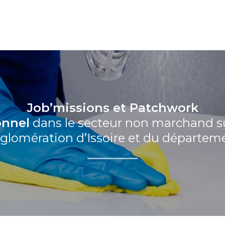
Job’missions et Patchwork
onnel
dans le secteur non marchand sur
agglomération d’Issoire et du départe