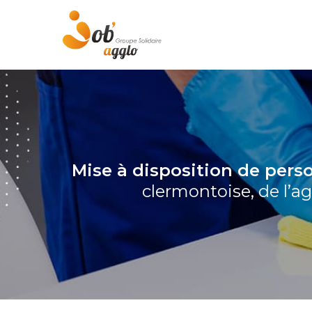
Skip
to
main
content
Mise à disposition de pers
clermontoise, de l’