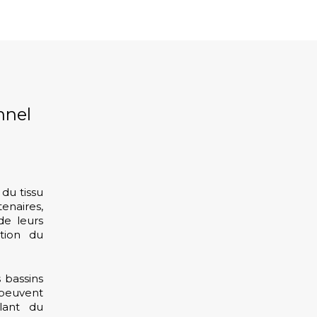
nnel
du tissu
tenaires,
de leurs
tion du
 bassins
peuvent
lant du