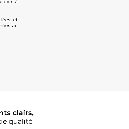
ration à
ptées et
rmées au
s clairs,
de qualité