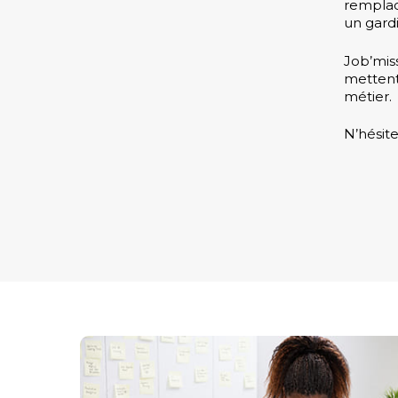
remplac
un gard
Job’mis
mettent
métier.
N’hésit