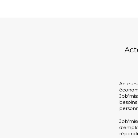
Act
Acteurs
économiq
Job’mis
besoin
personn
Job’mis
d’empl
répond