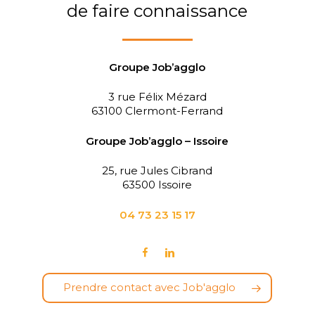
de faire connaissance
(ré)intégrer plus facileme
Groupe Job’agglo
3 rue Félix Mézard
63100 Clermont-Ferrand
Groupe
Job’agglo – Issoire
25, rue Jules Cibrand
63500 Issoire
04 73 23 15 17
Prendre contact avec Job'agglo