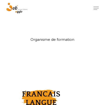
Skip
Men
to
main
content
Organisme de formation